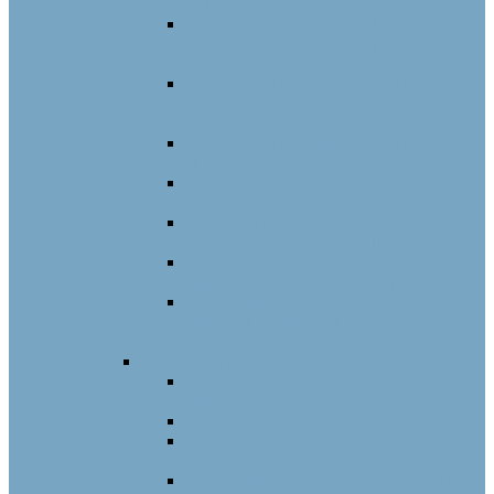
Diff
Аналізатор автоматичний
гематологічний LabAnalyt-BH-5160
СРБ 5-Part-Diff
Автоматичний гематологічний
аналізатор LabAnalyt Smart-V5 5-Part-
Diff
Автоматичний гематологічний
аналізатор BH-6580 5-Part-Diff-Plus
Автоматичний гематологічний
аналізатор BH-6180 5-Part-Diff-Plus
Гематологічний аналізатор 5-diff
LabAnalyt 5380 5-Part-Diff
NEW! Автоматичний аналізатор
морфології клітин LabAnalyt ВМ-200
NEW! Прилад для підготовки та
фарбування зразків на склі LabAnalyt
МР-1200
Центрифуги
Клінічна центрифуга LabAnalyt DM
0412
Мініцентрифуга LabAnalyt D1008
Високошвидкісна мініцентріфуга
LabAnalyt D2012 plus
Високошвидкісна мікроцентрифуга