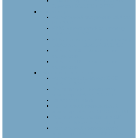
Термошейкер DLab HM 100-PRO/
Термостат DLab HС 110-PRO
Коагулометри
Автоматичний коагулометр LabAnalyt-
MDC3500
NEW! Автоматичний коагулометр
LabAnalyt CL-600
NEW! Напівавтоматичні коагулометри
LabAnalyt-CL-100/CL-200/CL-400
LabAnalyt 600 — 2х-канальний
коагулометр
LabAnalyt 610 — 4х-канальний
коагулометр
Гематологічні аналізатори
Автоматичні аналізатори ШОЕ
LabAnalyt 20/40
Гематологічний автоматичний
аналізатор LabAnalyt 3000 Plus
LabAnalyt BH 40/70
Автоматичний гематологічний
аналізатор LabAnalyt 5160 5-Part-Diff
Гематологічний аналізатор 5-diff
LabAnalyt BH-5390 5-Part-Diff
Автоматичний гематологічний
аналізатор LabAnalyt-5380 CРБ 5-Part-