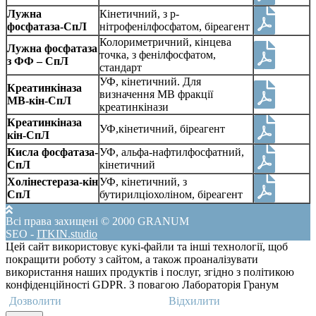
Лужна
Кінетичний, з р-
фосфатаза-СпЛ
нітрофенілфосфатом, біреагент
Колориметричний, кінцева
Лужна фосфатаза
точка, з фенілфосфатом,
з ФФ – СпЛ
стандарт
УФ, кінетичний. Для
Креатинкіназа
визначення МВ фракції
МВ-кін-СпЛ
креатинкінази
Креатинкіназа
УФ,кінетичний, біреагент
кін-СпЛ
Кисла фосфатаза-
УФ, альфа-нафтилфосфатний,
СпЛ
кінетичний
Холінестераза-кін
УФ, кінетичний, з
СпЛ
бутирилціохоліном, біреагент
Всі права захищені © 2000 GRANUM
SEO
-
ITKIN.studio
Цей сайт використовує кукі-файли та інші технології, щоб
покращити роботу з сайтом, а також проаналізувати
використання наших продуктів і послуг, згідно з політикою
конфіденційності GDPR. З повагою Лабораторія Гранум
Дозволити
Відхилити