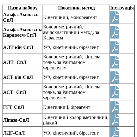
Назва набору
Показник, метод
Інструкція
Альфа-Амілаза-
Кінетичний, монореагент
СпЛ
Колориметричний,
Альфа-Амілаза за
амілокластичний метод, за
Каравеєм-СпЛ
Каравеєм
АЛТ кін-СпЛ
УФ, кінетичний, біреагент
Колориметричний, кінцева
АЛТ -СпЛ
точка, за Райтманом-
Френкелем
АСТ кін-СпЛ
УФ, кінетичний, біреагент
Колориметричний, кінцева
АСТ -СпЛ
точка, за Райтманом-
Френкелем
ГГТ-СпЛ
Кінетичний, біреагент
Кінетичний колориметричний,
Ліпаза-СпЛ
рідкий
ЛДГ-СпЛ
УФ, кінетичний, біреагент