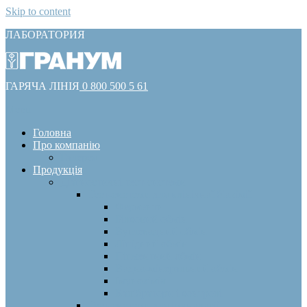
Skip to content
ЛАБОРАТОРИЯ
ГАРЯЧА ЛІНІЯ
0 800 500 5 61
Menu
Головна
Про компанію
Галерея
Продукція
Діагностичні тест-системи
Тест-системи для клінічної біохімії
Ферменти
Білковий обмін
Вуглеводний обмін
Ліпідний обмін
Пігментний обмін
Водно-мінеральний обмін
Імунохімія
Калібратори і контролі
Тест-системи для імунології