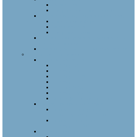
Латекс-тести
Еритроцитарні діагностикуми
Тест-системи для дослідження гемостазу
Діагностичні набори
Окремі реагенти
Контрольні плазми
Моноклональні реагенти для визначення
груп крові людини
Реактиви для гематологічних аналізаторів
Лабораторне обладнання
Біохімічні аналізатори
LabAnalyt SA
LabAnalyt 880
LabAnalyt CA-80
LabAnalyt 8210
LabAnalyt 8460
LabAnalyt серія СА
Спектрофотометри LabAnalyt
Аналізатори критичних станів
Аналізатор електролітів LabAnalyt 910
C Plus / LabAnalyt 910 Plus
Аналізатор критичних станів
LabAnalyt PT1000
Сечові аналізатори
Аналізатор сечі LabAnalyt 180