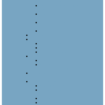
LabAnalyt D3024
Високошвидкісна рефрижераторна
мікроцентрифуга Dlab D1524R
Гематокритна центрифуга LabAnalyt
DM 1424
Клінічна центрифуга LabAnalyt
DM0636
Клінічна центрифуга Dlab DM0424
Мікроскопи
Мікропіпетки
Мікропіпетки Granum Smart
Мікропіпетки та диспенсери Dlab
Штативи для мікропіпеток
Портативне обладнання
Гемоглобінометр LabAnalyt-12
Аналізатор ліпідного спектра
LabAnalyt –PFS-30
Автоматичні прилади для фарбування
препаратів
Обладнання для ПЛР лабораторій
Ампліфікатор Accurate96-x4
Високошвидкісна мініцентрифуга
D2012 Plus
Вортекс MX-S
Термошейкер HM100-Pro