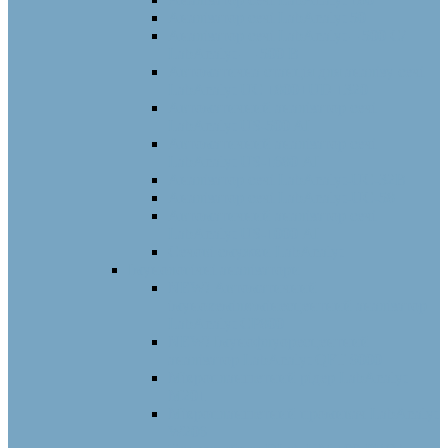
Аналізатор сечі LabAnalyt 50
Аналізатор сечі LabAnalyt – 500 С/
LabAnalyt — 500 B
Автоматична станція для аналізу сечі
LabAnalyt UC 1800+UD 1320
Автоматичний аналізатор сечі
LabAnalyt US-500 AI
Автоматичний аналізатор сечі
LabAnalyt US-1680 АI
Аналізатор сечі LabAnalyt-UC-32B
Аналізатор сечі LabAnalyt-UC-58
Автоматичний аналізатор сечі
LabAnalyt US-1000 АI
Сечові смужки LabAnalyt
Імунологічні аналізатори
NEW! Автоматичний
імунохемілюмінесцентний аналізатор
LabAnalyt CP800
NEW! Імунофлуоресцентний
аналізатор LabAnalyt QFT 9000
Мікропланшетний рідер LabAnalyt
M201
Мікропланшетний промивач LabAnalyt
W206