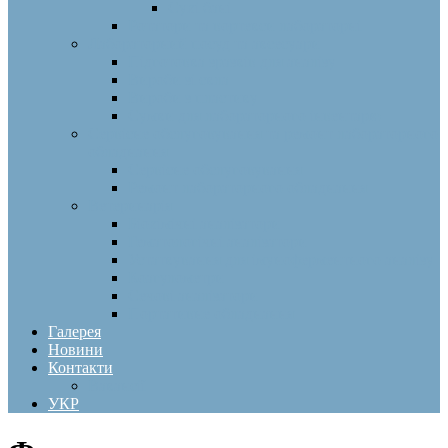
Сухі бані
Ротатори та вортекси лабораторні
Лабораторний посуд та аксесуари
Підготовка зразків для аналізу
Вироби зі скла
Вироби з пластику
Сумки для лабораторного інвентарю
Сервісне обслуговування та ремонт лабораторного
обладнання
Сервісне обслуговування
Ремонт лабораторного обладнання
Ветеринарія
Біохімічні аналізатори
Гематологічні аналізатори
Устаткування для імуноферментного аналізу
Коагулометри
Сечові аналізатори
Портативне обладнання
Галерея
Новини
Контакти
Вакансії
УКР