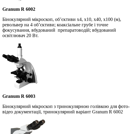
Granum R 6002
Бінокулярний мікроскоп, об’єктиви х4, х10, х40, х100 (м),
револьвер на 4 об’єктиви; коаксіальне грубе і точне
фокусування, вбудований препаратоводій; вбудований
освітлювач 20 Вт.
Granum R 6003
Бінокулярний мікроскоп з тринокулярною голівкою для фото-
відео документації, тринокулярний варіант Granum R 6002