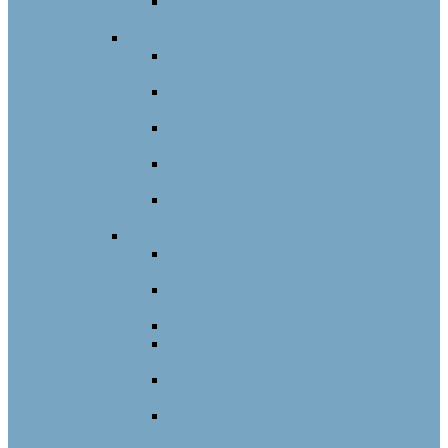
Термошейкер DLab HM 100-PRO/
Термостат DLab HС 110-PRO
Коагулометри
Автоматичний коагулометр LabAnalyt-
MDC3500
NEW! Автоматичний коагулометр
LabAnalyt CL-600
NEW! Напівавтоматичні коагулометри
LabAnalyt-CL-100/CL-200/CL-400
LabAnalyt 600 — 2х-канальний
коагулометр
LabAnalyt 610 — 4х-канальний
коагулометр
Гематологічні аналізатори
Автоматичні аналізатори ШОЕ
LabAnalyt 20/40
Гематологічний автоматичний
аналізатор LabAnalyt 3000 Plus
LabAnalyt BH 40/70
Автоматичний гематологічний
аналізатор LabAnalyt 5160 5-Part-Diff
Гематологічний аналізатор 5-diff
LabAnalyt BH-5390 5-Part-Diff
Автоматичний гематологічний
аналізатор LabAnalyt-5380 CРБ 5-Part-