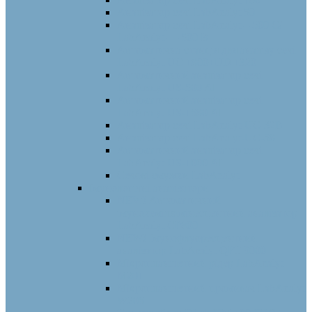
Аналізатор сечі LabAnalyt 50
Аналізатор сечі LabAnalyt – 500 С/
LabAnalyt — 500 B
Автоматична станція для аналізу сечі
LabAnalyt UC 1800+UD 1320
Автоматичний аналізатор сечі
LabAnalyt US-500 AI
Автоматичний аналізатор сечі
LabAnalyt US-1680 АI
Аналізатор сечі LabAnalyt-UC-32B
Аналізатор сечі LabAnalyt-UC-58
Автоматичний аналізатор сечі
LabAnalyt US-1000 АI
Сечові смужки LabAnalyt
Імунологічні аналізатори
NEW! Автоматичний
імунохемілюмінесцентний аналізатор
LabAnalyt CP800
NEW! Імунофлуоресцентний
аналізатор LabAnalyt QFT 9000
Мікропланшетний рідер LabAnalyt
M201
Мікропланшетний промивач LabAnalyt
W206