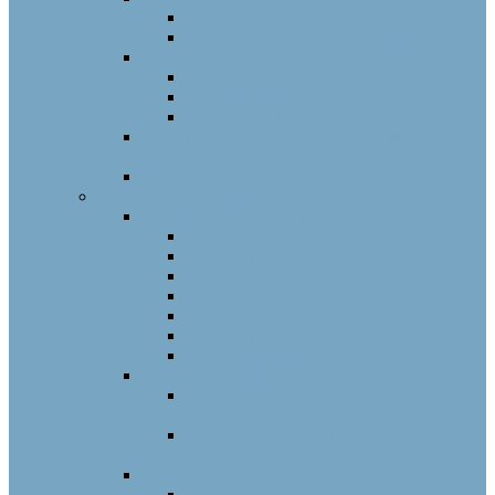
Латекс-тести
Еритроцитарні діагностикуми
Тест-системи для дослідження гемостазу
Діагностичні набори
Окремі реагенти
Контрольні плазми
Моноклональні реагенти для визначення
груп крові людини
Реактиви для гематологічних аналізаторів
Лабораторне обладнання
Біохімічні аналізатори
LabAnalyt SA
LabAnalyt 880
LabAnalyt CA-80
LabAnalyt 8210
LabAnalyt 8460
LabAnalyt серія СА
Спектрофотометри LabAnalyt
Аналізатори критичних станів
Аналізатор електролітів LabAnalyt 910
C Plus / LabAnalyt 910 Plus
Аналізатор критичних станів
LabAnalyt PT1000
Сечові аналізатори
Аналізатор сечі LabAnalyt 180