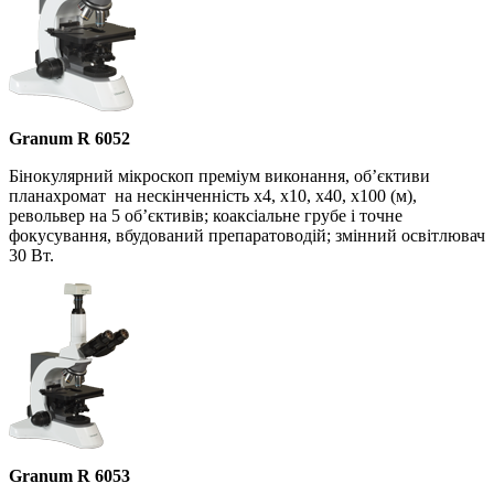
Granum R 6052
Бінокулярний мікроскоп преміум виконання, об’єктиви
планахромат на нескінченність х4, х10, х40, х100 (м),
револьвер на 5 об’єктивів; коаксіальне грубе і точне
фокусування, вбудований препаратоводій; змінний освітлювач
30 Вт.
Granum R 6053