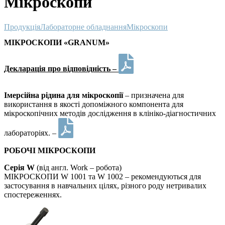
Мікроскопи
Продукція
Лабораторне обладнання
Мікроскопи
МІКРОСКОПИ «GRANUM»
Декларація про відповідність –
Імерсійна рідина для мікроскопії
– призначена для
використання в якості допоміжного компонента для
мікроскопічних методів дослідження в клініко-діагностичних
лабораторіях. –
РОБОЧІ МІКРОСКОПИ
Серія W
(від англ. Work – робота)
МІКРОСКОПИ W 1001 та W 1002 – рекомендуються для
застосування в навчальних цілях, різного роду нетривалих
спостереженнях.