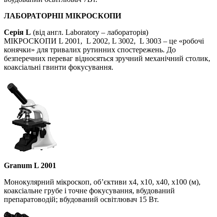
ЛАБОРАТОРНІІ МІКРОСКОПИ​
Серія L
(від англ. Laboratory – лабораторія)
МІКРОСКОПИ L 2001, L 2002, L 3002, L 3003 – це «робочі
конячки» для тривалих рутинних спостережень. До
безперечних переваг відносяться зручний механічний столик,
коаксіальні гвинти фокусування.
Granum L 2001
Монокулярний мікроскоп, об’єктиви х4, х10, х40, х100 (м),
коаксіальне грубе і точне фокусування, вбудований
препаратоводій; вбудований освітлювач 15 Вт.