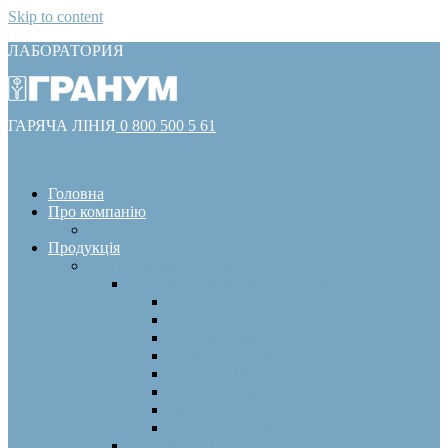
Skip to content
ЛАБОРАТОРИЯ
ГАРЯЧА ЛІНІЯ
0 800 500 5 61
Menu
Головна
Про компанію
Галерея
Продукція
Діагностичні тест-системи
Тест-системи для клінічної біохімії
Ферменти
Білковий обмін
Вуглеводний обмін
Ліпідний обмін
Пігментний обмін
Водно-мінеральний обмін
Імунохімія
Калібратори і контролі
Тест-системи для імунології