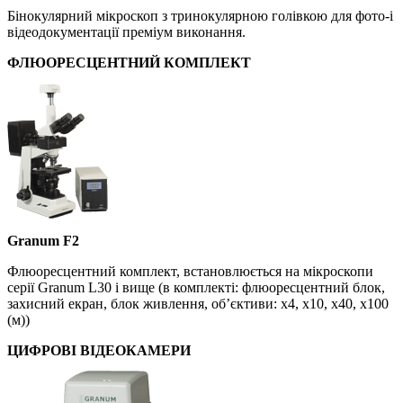
Бінокулярний мікроскоп з тринокулярною голівкою для фото-і
відеодокументації преміум виконання.
ФЛЮОРЕСЦЕНТНИЙ КОМПЛЕКТ
Granum F2
Флюоресцентний комплект, встановлюється на мікроскопи
серії Granum L30 і вище (в комплекті: флюоресцентний блок,
захисний екран, блок живлення, об’єктиви: х4, х10, х40, х100
(м))
ЦИФРОВІ ВІДЕОКАМЕРИ