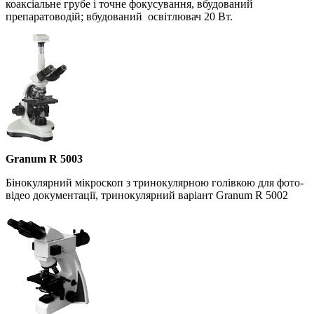
коаксіальне грубе і точне фокусування, вбудований
препаратоводій; вбудований освітлювач 20 Вт.
Granum R 5003
Бінокулярний мікроскоп з тринокулярною голівкою для фото-
відео документації, тринокулярний варіант Granum R 5002