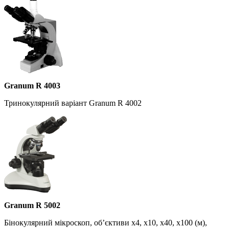
Granum R 4003
Тринокулярний варіант Granum R 4002
Granum R 5002
Бінокулярний мікроскоп, об’єктиви х4, х10, х40, х100 (м),