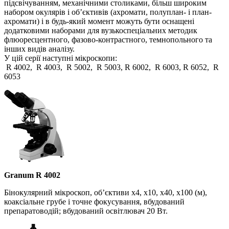
підсвічуванням, механічними столиками, більш широким
набором окулярів і об’єктивів (ахромати, полуплан- і план-
ахромати) і в будь-який момент можуть бути оснащені
додатковими наборами для вузькоспеціальних методик
флюоресцентного, фазово-контрастного, темнопольного та
інших видів аналізу.
У цій серії наступні мікроскопи:
R 4002, R 4003, R 5002, R 5003, R 6002, R 6003, R 6052, R
6053
Granum R 4002
Бінокулярний мікроскоп, об’єктиви х4, х10, х40, х100 (м),
коаксіальне грубе і точне фокусування, вбудований
препаратоводій; вбудований освітлювач 20 Вт.