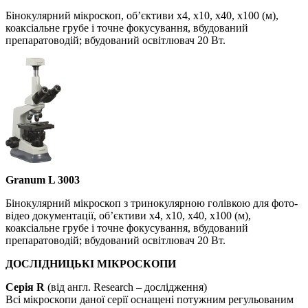
Бінокулярний мікроскоп, об’єктиви х4, х10, х40, х100 (м),
коаксіальне грубе і точне фокусування, вбудований
препаратоводій; вбудований освітлювач 20 Вт.
Granum L 3003
Бінокулярний мікроскоп з тринокулярною голівкою для фото-
відео документації, об’єктиви х4, х10, х40, х100 (м),
коаксіальне грубе і точне фокусування, вбудований
препаратоводій; вбудований освітлювач 20 Вт.
ДОСЛІДНИЦЬКІ МІКРОСКОПИ
Серія R
(від англ. Research – дослідження)
Всі мікроскопи даної серії оснащені потужним регульованим