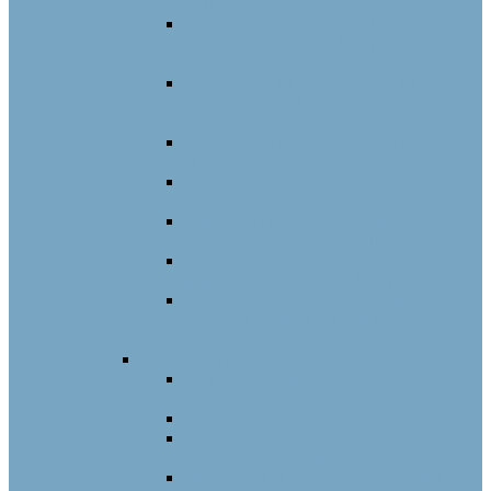
Diff
Аналізатор автоматичний
гематологічний LabAnalyt-BH-5160
СРБ 5-Part-Diff
Автоматичний гематологічний
аналізатор LabAnalyt Smart-V5 5-Part-
Diff
Автоматичний гематологічний
аналізатор BH-6580 5-Part-Diff-Plus
Автоматичний гематологічний
аналізатор BH-6180 5-Part-Diff-Plus
Гематологічний аналізатор 5-diff
LabAnalyt 5380 5-Part-Diff
NEW! Автоматичний аналізатор
морфології клітин LabAnalyt ВМ-200
NEW! Прилад для підготовки та
фарбування зразків на склі LabAnalyt
МР-1200
Центрифуги
Клінічна центрифуга LabAnalyt DM
0412
Мініцентрифуга LabAnalyt D1008
Високошвидкісна мініцентріфуга
LabAnalyt D2012 plus
Високошвидкісна мікроцентрифуга