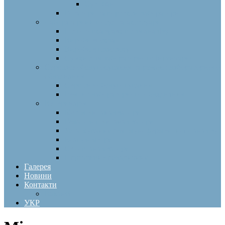
Сухі бані
Ротатори та вортекси лабораторні
Лабораторний посуд та аксесуари
Підготовка зразків для аналізу
Вироби зі скла
Вироби з пластику
Сумки для лабораторного інвентарю
Сервісне обслуговування та ремонт лабораторного
обладнання
Сервісне обслуговування
Ремонт лабораторного обладнання
Ветеринарія
Біохімічні аналізатори
Гематологічні аналізатори
Устаткування для імуноферментного аналізу
Коагулометри
Сечові аналізатори
Портативне обладнання
Галерея
Новини
Контакти
Вакансії
УКР