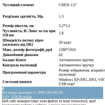
Чутливий елемент
CMOS 1/2”
Роздільна здатність, Мр.
1.3
Розмір пікселя, мк
5.2*5.2
Чутливість, В/ Люкс за сек при
1.8
550 нм
Швидкість потоку відео
20 кад/с
(залежить від ПК)
Макс. розмір фотографії, ррd
1280*1024
Динамічний діапазон
62
Баланс білого
Автоматично/ вручну
Контроль експозиції
Автоматично/ вручну
Розмір зображення, яскравіст
Програмовані параметри
експозиції
Windows XP (SP2, 2003, VIS
Системні вимоги
USB порт
Всі права захищені © 2000 GRANUM
PP
_
-
ITKIN.studio
Цей сайт використовує кукі-файли та інші технології, щоб