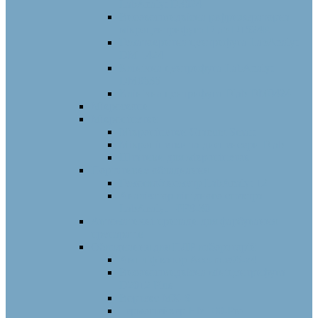
LabAnalyt D3024
Високошвидкісна рефрижераторна
мікроцентрифуга Dlab D1524R
Гематокритна центрифуга LabAnalyt
DM 1424
Клінічна центрифуга LabAnalyt
DM0636
Клінічна центрифуга Dlab DM0424
Мікроскопи
Мікропіпетки
Мікропіпетки Granum Smart
Мікропіпетки та диспенсери Dlab
Штативи для мікропіпеток
Портативне обладнання
Гемоглобінометр LabAnalyt-12
Аналізатор ліпідного спектра
LabAnalyt –PFS-30
Автоматичні прилади для фарбування
препаратів
Обладнання для ПЛР лабораторій
Ампліфікатор Accurate96-x4
Високошвидкісна мініцентрифуга
D2012 Plus
Вортекс MX-S
Термошейкер HM100-Pro