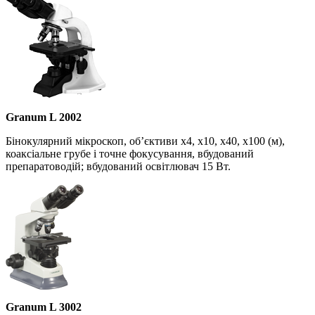
Granum L 2002
Бінокулярний мікроскоп, об’єктиви х4, х10, х40, х100 (м),
коаксіальне грубе і точне фокусування, вбудований
препаратоводій; вбудований освітлювач 15 Вт.
Granum L 3002