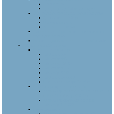
Латекс-тести
Еритроцитарні діагностикуми
Тест-системи для дослідження гемостазу
Діагностичні набори
Окремі реагенти
Контрольні плазми
Моноклональні реагенти для визначення
груп крові людини
Реактиви для гематологічних аналізаторів
Лабораторне обладнання
Біохімічні аналізатори
LabAnalyt SA
LabAnalyt 880
LabAnalyt CA-80
LabAnalyt 8210
LabAnalyt 8460
LabAnalyt серія СА
Спектрофотометри LabAnalyt
Аналізатори критичних станів
Аналізатор електролітів LabAnalyt 910
C Plus / LabAnalyt 910 Plus
Аналізатор критичних станів
LabAnalyt PT1000
Сечові аналізатори
Аналізатор сечі LabAnalyt 180