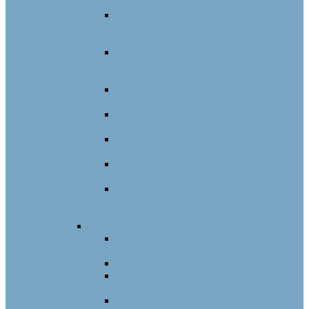
Diff
Аналізатор автоматичний
гематологічний LabAnalyt-BH-5160
СРБ 5-Part-Diff
Автоматичний гематологічний
аналізатор LabAnalyt Smart-V5 5-Part-
Diff
Автоматичний гематологічний
аналізатор BH-6580 5-Part-Diff-Plus
Автоматичний гематологічний
аналізатор BH-6180 5-Part-Diff-Plus
Гематологічний аналізатор 5-diff
LabAnalyt 5380 5-Part-Diff
NEW! Автоматичний аналізатор
морфології клітин LabAnalyt ВМ-200
NEW! Прилад для підготовки та
фарбування зразків на склі LabAnalyt
МР-1200
Центрифуги
Клінічна центрифуга LabAnalyt DM
0412
Мініцентрифуга LabAnalyt D1008
Високошвидкісна мініцентріфуга
LabAnalyt D2012 plus
Високошвидкісна мікроцентрифуга