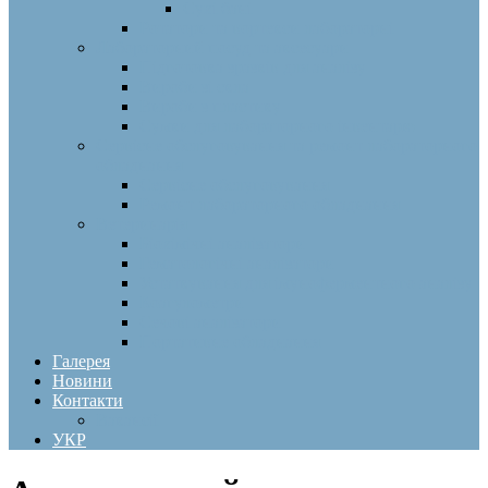
Сухі бані
Ротатори та вортекси лабораторні
Лабораторний посуд та аксесуари
Підготовка зразків для аналізу
Вироби зі скла
Вироби з пластику
Сумки для лабораторного інвентарю
Сервісне обслуговування та ремонт лабораторного
обладнання
Сервісне обслуговування
Ремонт лабораторного обладнання
Ветеринарія
Біохімічні аналізатори
Гематологічні аналізатори
Устаткування для імуноферментного аналізу
Коагулометри
Сечові аналізатори
Портативне обладнання
Галерея
Новини
Контакти
Вакансії
УКР