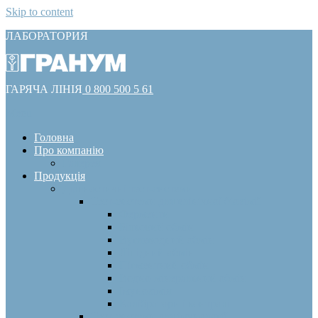
Skip to content
ЛАБОРАТОРИЯ
ГАРЯЧА ЛІНІЯ
0 800 500 5 61
Menu
Головна
Про компанію
Галерея
Продукція
Діагностичні тест-системи
Тест-системи для клінічної біохімії
Ферменти
Білковий обмін
Вуглеводний обмін
Ліпідний обмін
Пігментний обмін
Водно-мінеральний обмін
Імунохімія
Калібратори і контролі
Тест-системи для імунології