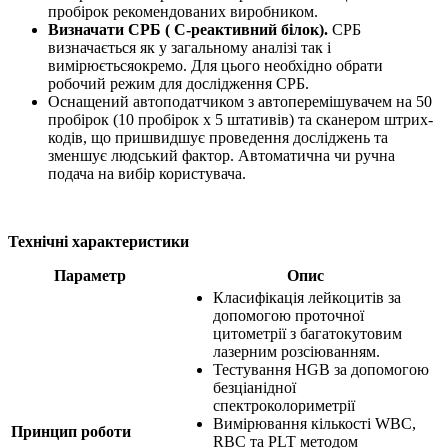
пробірок рекомендованих виробником.
Визначати СРБ ( С-реактивний б
ілок).
СРБ
визначається як у загальному аналізі так і
вимірюєтьсяокремо. Для цього необхідно обрати
робочий режим для дослідження СРБ.
Оснащений автоподатчиком з автоперемішувачем на 50
пробірок (10 пробірок х 5 штативів) та сканером штрих-
кодів, що пришвидшує проведення досліджень та
зменшує людський фактор. Автоматична чи ручна
подача на вибір користувача.
Технічні характеристики
Параметр
Опис
Класифікація лейкоцитів за
допомогою проточної
цитометрії з багатокутовим
лазерним розсіюванням.
Тестування HGB за допомогою
безціанідної
спектроколориметрії
Вимірювання кількості WBC,
Принцип роботи
RBC та PLT методом