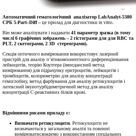
Автоматичний гематологічний аналізатор LabAnalyt
-5380
C
РБ 5-
Part
–
Diff
–
це прилад для діагностики in vitro.
Він може аналізувати і надавати
41 параметр зразка (в тому
числі 6 графічних зображень – 2 гістограми для для RBC та
PLT, 2 скетограми, 2 3D стереограми).
Секція оптичного вимірювання використовує лазерний
пристрій для аналізу п’ятикомпонентного диференціювання
лейкоцитів, теорію Коултера (імпедансний метод
вимірювання) для підрахунку еритроцитів, лейкоцитів і
тромбоцитів, колориметрію для аналізу концентрації
гемоглобіну, метод фарбування для аналізу ретикулоцитів і
латексний імунотурбідиметричний метод для аналізу
концентрації С-реактивних білків крові.
Відмінними рисами приладу є:
Визначати ретикулоцити
. Ретикулоцити не
визначаються у загальному аналізі та повинні
вимірюватисяокремо з використанням спеціальних