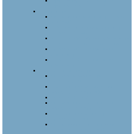
Термошейкер DLab HM 100-PRO/
Термостат DLab HС 110-PRO
Коагулометри
Автоматичний коагулометр LabAnalyt-
MDC3500
NEW! Автоматичний коагулометр
LabAnalyt CL-600
NEW! Напівавтоматичні коагулометри
LabAnalyt-CL-100/CL-200/CL-400
LabAnalyt 600 — 2х-канальний
коагулометр
LabAnalyt 610 — 4х-канальний
коагулометр
Гематологічні аналізатори
Автоматичні аналізатори ШОЕ
LabAnalyt 20/40
Гематологічний автоматичний
аналізатор LabAnalyt 3000 Plus
LabAnalyt BH 40/70
Автоматичний гематологічний
аналізатор LabAnalyt 5160 5-Part-Diff
Гематологічний аналізатор 5-diff
LabAnalyt BH-5390 5-Part-Diff
Автоматичний гематологічний
аналізатор LabAnalyt-5380 CРБ 5-Part-