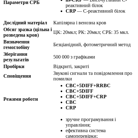
Параметри СРБ
реактивний білок
CRP
— C-реактивний білок
Дослідний матеріал
Капілярна і венозна кров
Обсяг зразка (цільна і
ЦК: 20мкл; РК: 20мкл; СРБ: 35 мкл.
розведена кров)
Визначення
Безціанідний, фотометричний метод
гемоглобіну
Зберігання
500 000 з графіками
результатів
Пробірки
Відкриті, закриті
Звукові сигнали та повідомлення про
Сповіщення
помилки
CBC+5DIFF+RRBC
CBC+5DIFF
CBC+5DIFF+CRP
Режими роботи
CBC
CRP
зручне програмування і
управління;
ефективна система
самоперевірки;