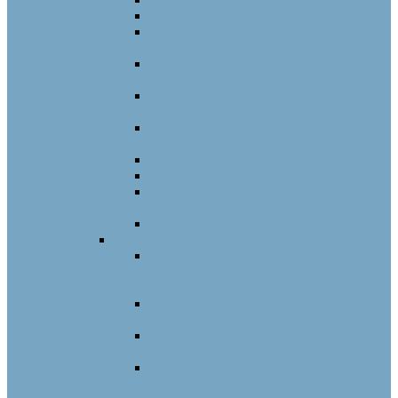
Аналізатор сечі LabAnalyt 50
Аналізатор сечі LabAnalyt – 500 С/
LabAnalyt — 500 B
Автоматична станція для аналізу сечі
LabAnalyt UC 1800+UD 1320
Автоматичний аналізатор сечі
LabAnalyt US-500 AI
Автоматичний аналізатор сечі
LabAnalyt US-1680 АI
Аналізатор сечі LabAnalyt-UC-32B
Аналізатор сечі LabAnalyt-UC-58
Автоматичний аналізатор сечі
LabAnalyt US-1000 АI
Сечові смужки LabAnalyt
Імунологічні аналізатори
NEW! Автоматичний
імунохемілюмінесцентний аналізатор
LabAnalyt CP800
NEW! Імунофлуоресцентний
аналізатор LabAnalyt QFT 9000
Мікропланшетний рідер LabAnalyt
M201
Мікропланшетний промивач LabAnalyt
W206