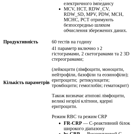
електричного імпедансу
MCV, HCT, RDW_CV,
RDW_SD, MPV, PDW, MCH,
MCHC, PCT отримують
безпосередньо шляхом
обчислення збережених даних.
Продуктивність
60 тестів на годину
41 параметр включно з 2
гістограмами, 2 скетограмами та 2 3D
стереограмами;
(лейкоцити (лімфоцити, моноцити,
нейтрофіли, базофіли та еозинофіли);
еритроцити; ретикулоцити;
Кількість параметрів
тромбоцити; гемоглобін; гематокрит)
Також визначає атипові лімфоцити,
великі незрілі клітини, ядерні
еритроцити.
Режим RBC та режим CRP
FR-CRP
— C-реактивний білок
широкого діапазону
hs-CRP
— Височутливий C-