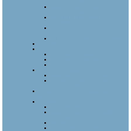
LabAnalyt D3024
Високошвидкісна рефрижераторна
мікроцентрифуга Dlab D1524R
Гематокритна центрифуга LabAnalyt
DM 1424
Клінічна центрифуга LabAnalyt
DM0636
Клінічна центрифуга Dlab DM0424
Мікроскопи
Мікропіпетки
Мікропіпетки Granum Smart
Мікропіпетки та диспенсери Dlab
Штативи для мікропіпеток
Портативне обладнання
Гемоглобінометр LabAnalyt-12
Аналізатор ліпідного спектра
LabAnalyt –PFS-30
Автоматичні прилади для фарбування
препаратів
Обладнання для ПЛР лабораторій
Ампліфікатор Accurate96-x4
Високошвидкісна мініцентрифуга
D2012 Plus
Вортекс MX-S
Термошейкер HM100-Pro