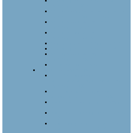
Аналізатор сечі LabAnalyt – 500 С/
LabAnalyt — 500 B
Автоматична станція для аналізу сечі
LabAnalyt UC 1800+UD 1320
Автоматичний аналізатор сечі
LabAnalyt US-500 AI
Автоматичний аналізатор сечі
LabAnalyt US-1680 АI
Аналізатор сечі LabAnalyt-UC-32B
Аналізатор сечі LabAnalyt-UC-58
Автоматичний аналізатор сечі
LabAnalyt US-1000 АI
Сечові смужки LabAnalyt
Імунологічні аналізатори
NEW! Автоматичний
імунохемілюмінесцентний аналізатор
LabAnalyt CP800
NEW! Імунофлуоресцентний
аналізатор LabAnalyt QFT 9000
Мікропланшетний рідер LabAnalyt
M201
Мікропланшетний промивач LabAnalyt
W206
Термошейкер DLab HM 100-PRO/
Термостат DLab HС 110-PRO