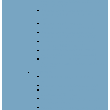
гематологічний LabAnalyt-BH-5160
СРБ 5-Part-Diff
Автоматичний гематологічний
аналізатор LabAnalyt Smart-V5 5-Part-
Diff
Автоматичний гематологічний
аналізатор BH-6580 5-Part-Diff-Plus
Автоматичний гематологічний
аналізатор BH-6180 5-Part-Diff-Plus
Гематологічний аналізатор 5-diff
LabAnalyt 5380 5-Part-Diff
NEW! Автоматичний аналізатор
морфології клітин LabAnalyt ВМ-200
NEW! Прилад для підготовки та
фарбування зразків на склі LabAnalyt
МР-1200
Центрифуги
Клінічна центрифуга LabAnalyt DM
0412
Мініцентрифуга LabAnalyt D1008
Високошвидкісна мініцентріфуга
LabAnalyt D2012 plus
Високошвидкісна мікроцентрифуга
LabAnalyt D3024
Високошвидкісна рефрижераторна