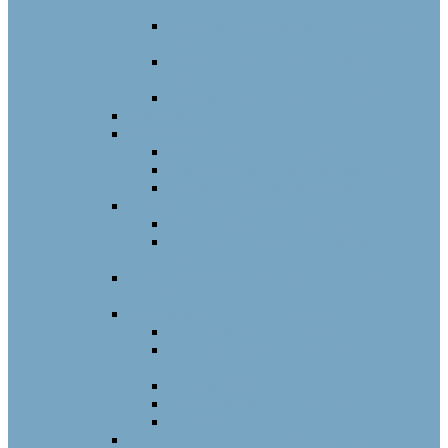
мікроцентрифуга Dlab D1524R
Гематокритна центрифуга LabAnalyt
DM 1424
Клінічна центрифуга LabAnalyt
DM0636
Клінічна центрифуга Dlab DM0424
Мікроскопи
Мікропіпетки
Мікропіпетки Granum Smart
Мікропіпетки та диспенсери Dlab
Штативи для мікропіпеток
Портативне обладнання
Гемоглобінометр LabAnalyt-12
Аналізатор ліпідного спектра
LabAnalyt –PFS-30
Автоматичні прилади для фарбування
препаратів
Обладнання для ПЛР лабораторій
Ампліфікатор Accurate96-x4
Високошвидкісна мініцентрифуга
D2012 Plus
Вортекс MX-S
Термошейкер HM100-Pro
Сухі бані
Ротатори та вортекси лабораторні