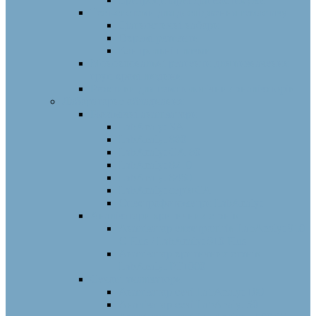
Тест-системи для дослідження гемостазу
Діагностичні набори
Окремі реагенти
Контрольні плазми
Моноклональні реагенти для визначення
груп крові людини
Реактиви для гематологічних аналізаторів
Лабораторне обладнання
Біохімічні аналізатори
LabAnalyt SA
LabAnalyt 880
LabAnalyt CA-80
LabAnalyt 8210
LabAnalyt 8460
LabAnalyt серія СА
Спектрофотометри LabAnalyt
Аналізатори критичних станів
Аналізатор електролітів LabAnalyt 910
C Plus / LabAnalyt 910 Plus
Аналізатор критичних станів
LabAnalyt PT1000
Сечові аналізатори
Аналізатор сечі LabAnalyt 180
Аналізатор сечі LabAnalyt 50