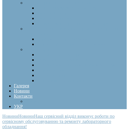
Лабораторний посуд та аксесуари
Підготовка зразків для аналізу
Вироби зі скла
Вироби з пластику
Сумки для лабораторного інвентарю
Сервісне обслуговування та ремонт лабораторного
обладнання
Сервісне обслуговування
Ремонт лабораторного обладнання
Ветеринарія
Біохімічні аналізатори
Гематологічні аналізатори
Устаткування для імуноферментного аналізу
Коагулометри
Сечові аналізатори
Портативне обладнання
Галерея
Новини
Контакти
Вакансії
УКР
Новини
Новини
Наш сервісний відділ виконує роботи по
сервісному обслуговуванню та ремонту лабораторного
обладнання!