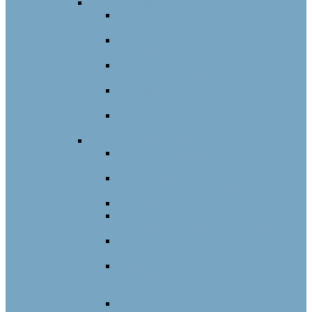
Коагулометри
Автоматичний коагулометр LabAnalyt-
MDC3500
NEW! Автоматичний коагулометр
LabAnalyt CL-600
NEW! Напівавтоматичні коагулометри
LabAnalyt-CL-100/CL-200/CL-400
LabAnalyt 600 — 2х-канальний
коагулометр
LabAnalyt 610 — 4х-канальний
коагулометр
Гематологічні аналізатори
Автоматичні аналізатори ШОЕ
LabAnalyt 20/40
Гематологічний автоматичний
аналізатор LabAnalyt 3000 Plus
LabAnalyt BH 40/70
Автоматичний гематологічний
аналізатор LabAnalyt 5160 5-Part-Diff
Гематологічний аналізатор 5-diff
LabAnalyt BH-5390 5-Part-Diff
Автоматичний гематологічний
аналізатор LabAnalyt-5380 CРБ 5-Part-
Diff
Аналізатор автоматичний