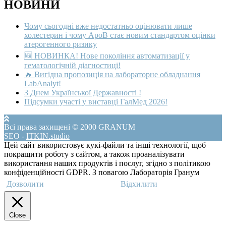
НОВИНИ
Чому сьогодні вже недостатньо оцінювати лише
холестерин і чому ApoB стає новим стандартом оцінки
атерогенного ризику
🆕 НОВИНКА! Нове покоління автоматизації у
гематологічній діагностиці!
🔥 Вигідна пропозиція на лабораторне обладнання
LabAnalyt!
З Днем Української Державності !
Підсумки участі у виставці ГалМед 2026!
Всі права захищені © 2000 GRANUM
SEO
-
ITKIN.studio
Цей сайт використовує кукі-файли та інші технології, щоб
покращити роботу з сайтом, а також проаналізувати
використання наших продуктів і послуг, згідно з політикою
конфіденційності GDPR. З повагою Лабораторія Гранум
Дозволити
Відхилити
Close