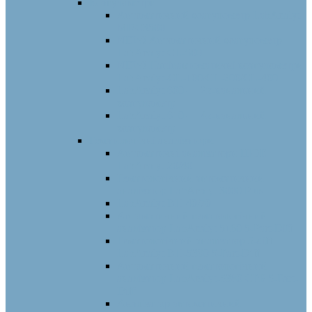
Коагулометри
Автоматичний коагулометр LabAnalyt-
MDC3500
NEW! Автоматичний коагулометр
LabAnalyt CL-600
NEW! Напівавтоматичні коагулометри
LabAnalyt-CL-100/CL-200/CL-400
LabAnalyt 600 — 2х-канальний
коагулометр
LabAnalyt 610 — 4х-канальний
коагулометр
Гематологічні аналізатори
Автоматичні аналізатори ШОЕ
LabAnalyt 20/40
Гематологічний автоматичний
аналізатор LabAnalyt 3000 Plus
LabAnalyt BH 40/70
Автоматичний гематологічний
аналізатор LabAnalyt 5160 5-Part-Diff
Гематологічний аналізатор 5-diff
LabAnalyt BH-5390 5-Part-Diff
Автоматичний гематологічний
аналізатор LabAnalyt-5380 CРБ 5-Part-
Diff
Аналізатор автоматичний