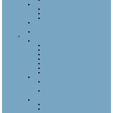
Тест-системи для дослідження гемостазу
Діагностичні набори
Окремі реагенти
Контрольні плазми
Моноклональні реагенти для визначення
груп крові людини
Реактиви для гематологічних аналізаторів
Лабораторне обладнання
Біохімічні аналізатори
LabAnalyt SA
LabAnalyt 880
LabAnalyt CA-80
LabAnalyt 8210
LabAnalyt 8460
LabAnalyt серія СА
Спектрофотометри LabAnalyt
Аналізатори критичних станів
Аналізатор електролітів LabAnalyt 910
C Plus / LabAnalyt 910 Plus
Аналізатор критичних станів
LabAnalyt PT1000
Сечові аналізатори
Аналізатор сечі LabAnalyt 180
Аналізатор сечі LabAnalyt 50