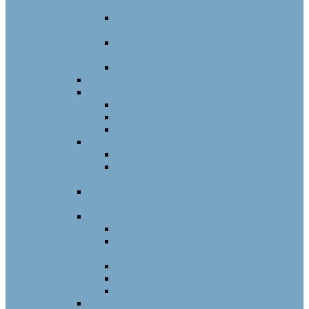
мікроцентрифуга Dlab D1524R
Гематокритна центрифуга LabAnalyt
DM 1424
Клінічна центрифуга LabAnalyt
DM0636
Клінічна центрифуга Dlab DM0424
Мікроскопи
Мікропіпетки
Мікропіпетки Granum Smart
Мікропіпетки та диспенсери Dlab
Штативи для мікропіпеток
Портативне обладнання
Гемоглобінометр LabAnalyt-12
Аналізатор ліпідного спектра
LabAnalyt –PFS-30
Автоматичні прилади для фарбування
препаратів
Обладнання для ПЛР лабораторій
Ампліфікатор Accurate96-x4
Високошвидкісна мініцентрифуга
D2012 Plus
Вортекс MX-S
Термошейкер HM100-Pro
Сухі бані
Ротатори та вортекси лабораторні