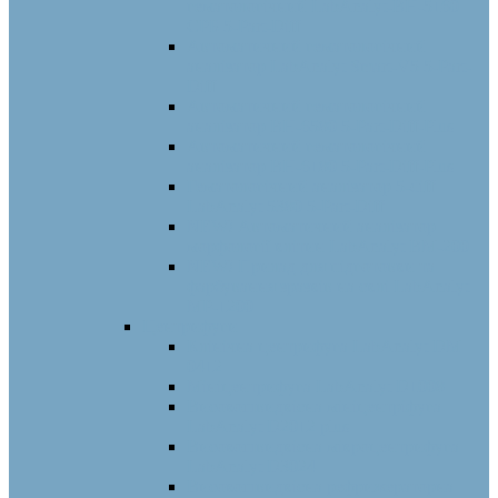
гематологічний LabAnalyt-BH-5160
СРБ 5-Part-Diff
Автоматичний гематологічний
аналізатор LabAnalyt Smart-V5 5-Part-
Diff
Автоматичний гематологічний
аналізатор BH-6580 5-Part-Diff-Plus
Автоматичний гематологічний
аналізатор BH-6180 5-Part-Diff-Plus
Гематологічний аналізатор 5-diff
LabAnalyt 5380 5-Part-Diff
NEW! Автоматичний аналізатор
морфології клітин LabAnalyt ВМ-200
NEW! Прилад для підготовки та
фарбування зразків на склі LabAnalyt
МР-1200
Центрифуги
Клінічна центрифуга LabAnalyt DM
0412
Мініцентрифуга LabAnalyt D1008
Високошвидкісна мініцентріфуга
LabAnalyt D2012 plus
Високошвидкісна мікроцентрифуга
LabAnalyt D3024
Високошвидкісна рефрижераторна