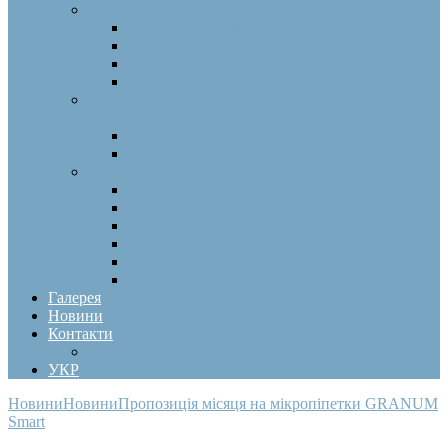
Лабораторний посуд та аксесуари
Підготовка зразків для аналізу
Вироби зі скла
Вироби з пластику
Сумки для лабораторного інвентарю
Сервісне обслуговування та ремонт лабораторного
обладнання
Сервісне обслуговування
Ремонт лабораторного обладнання
Ветеринарія
Біохімічні аналізатори
Гематологічні аналізатори
Устаткування для імуноферментного аналізу
Коагулометри
Сечові аналізатори
Портативне обладнання
Галерея
Новини
Контакти
Вакансії
УКР
Новини
Новини
Пропозиція місяця на мікропіпетки GRANUM
Smart