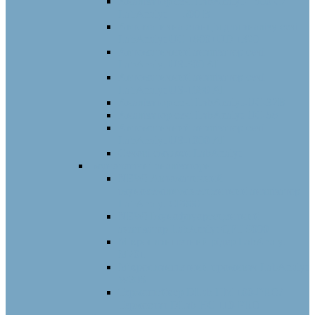
Аналізатор сечі LabAnalyt – 500 С/
LabAnalyt — 500 B
Автоматична станція для аналізу сечі
LabAnalyt UC 1800+UD 1320
Автоматичний аналізатор сечі
LabAnalyt US-500 AI
Автоматичний аналізатор сечі
LabAnalyt US-1680 АI
Аналізатор сечі LabAnalyt-UC-32B
Аналізатор сечі LabAnalyt-UC-58
Автоматичний аналізатор сечі
LabAnalyt US-1000 АI
Сечові смужки LabAnalyt
Імунологічні аналізатори
NEW! Автоматичний
імунохемілюмінесцентний аналізатор
LabAnalyt CP800
NEW! Імунофлуоресцентний
аналізатор LabAnalyt QFT 9000
Мікропланшетний рідер LabAnalyt
M201
Мікропланшетний промивач LabAnalyt
W206
Термошейкер DLab HM 100-PRO/
Термостат DLab HС 110-PRO